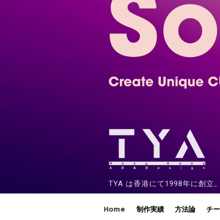
TYA は香港にて1998年に
Home
制作実績
方法論
チ