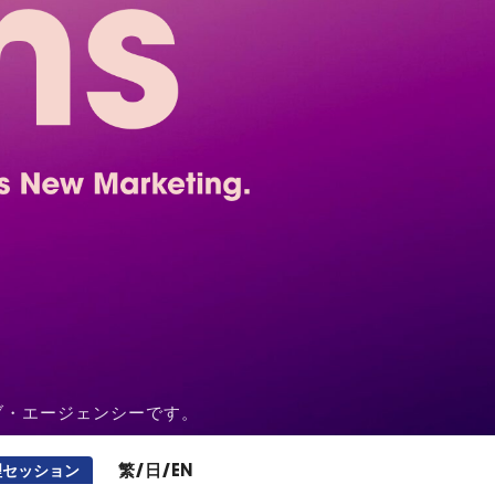
ブ・エージェンシーです。
繁
/
日
/
EN
理セッション