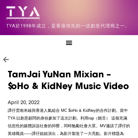
TYA於1998年成立，是香港領先的一流創意代理商之一。
TamJai YuNan Mixian –
$oHo & KidNey Music Video
April 20, 2022
譚仔雲南米線與香港人氣組合 MC $oHo & KidNey的合作計劃。當中
TYA 以創意顧問的身份參加了這次計劃。利用rap（饒舌） 這個充滿
信息性的媒體訴說社會的抑壓，同時勉勵社會大眾。MV邀請了譚仔的
英雄職員——譚仔姐姐演出，為影片製造了一大亮點。影片標題為