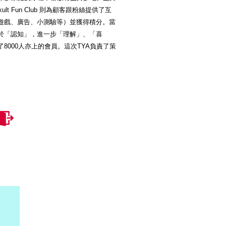
 Fun Club 則為顧客跟粉絲提供了互
章、遊戲、廣告、小測驗等）並獲得積分。當
於「認知」，進一步「理解」、「喜
000人亦上的會員。這次TYA負責了策