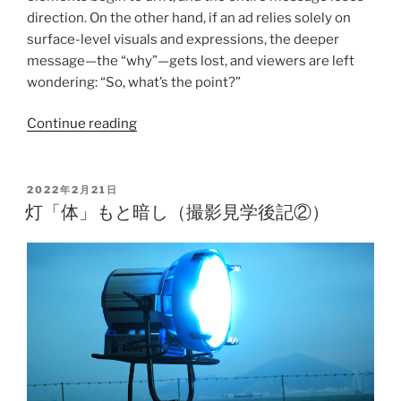
direction. On the other hand, if an ad relies solely on
surface-level visuals and expressions, the deeper
message—the “why”—gets lost, and viewers are left
wondering: “So, what’s the point?”
Continue reading
2022年2月21日
灯「体」もと暗し（撮影見学後記②）