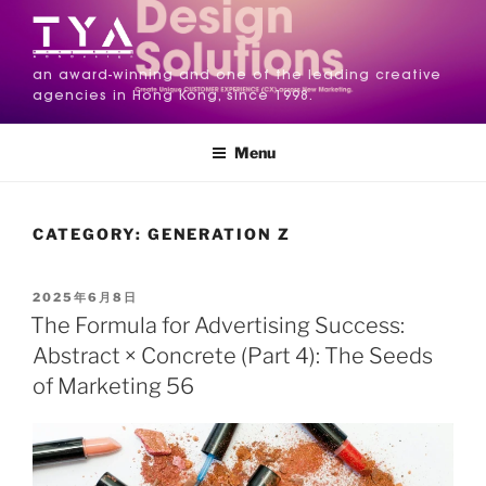
an award-winning and one of the leading creative
agencies in Hong Kong, since 1998.
Menu
CATEGORY:
GENERATION Z
2025年6月8日
The Formula for Advertising Success:
Abstract × Concrete (Part 4): The Seeds
of Marketing 56