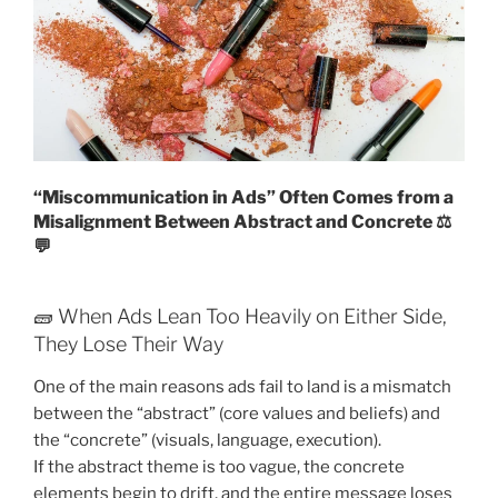
“Miscommunication in Ads” Often Comes from a
Misalignment Between Abstract and Concrete ⚖️
💬
🧱 When Ads Lean Too Heavily on Either Side,
They Lose Their Way
One of the main reasons ads fail to land is a mismatch
between the “abstract” (core values and beliefs) and
the “concrete” (visuals, language, execution).
If the abstract theme is too vague, the concrete
elements begin to drift, and the entire message loses