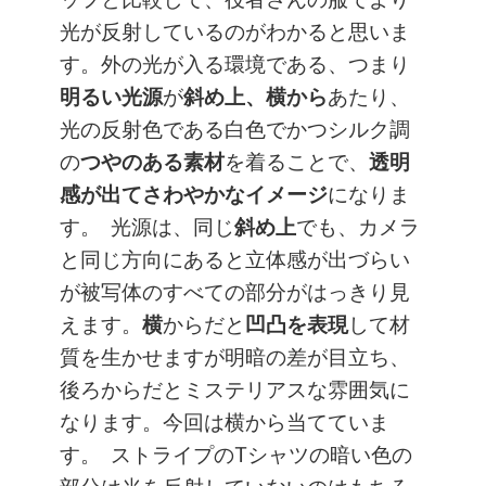
光が反射しているのがわかると思いま
す。外の光が入る環境である、つまり
明るい光源
が
斜め上、横から
あたり、
光の反射色である白色でかつシルク調
の
つやのある素材
を着ることで、
透明
感が出てさわやかなイメージ
になりま
す。
光源は、同じ
斜め上
でも、カメラ
と同じ方向にあると立体感が出づらい
が被写体のすべての部分がはっきり見
えます。
横
からだと
凹凸を表現
して材
質を生かせますが明暗の差が目立ち、
後ろからだとミステリアスな雰囲気に
なります。今回は横から当てていま
す。
ストライプのTシャツの暗い色の