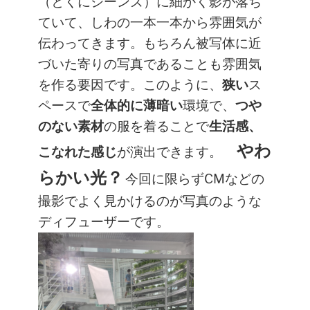
（とくにジーンズ）に細かく影が落ち
ていて、しわの一本一本から雰囲気が
伝わってきます。もちろん被写体に近
づいた寄りの写真であることも雰囲気
を作る要因です。このように、
狭い
ス
ペースで
全体的に薄暗い
環境で、
つや
のない素材
の服を着ることで
生活感、
やわ
こなれた感じ
が演出できます。
らかい光？
今回に限らずCMなどの
撮影でよく見かけるのが写真のような
ディフューザーです。