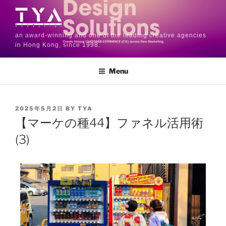
an award-winning and one of the leading creative agencies
in Hong Kong, since 1998.
Menu
2025年5月2日
BY
TYA
【マーケの種44】ファネル活用術
(3)