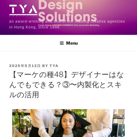
an award-winning and one of the leading creative agencies
in Hong Kong, since 1998.
Menu
2025年5月12日
BY
TYA
【マーケの種48】デザイナーはな
んでもできる？③〜内製化とスキ
ルの活用