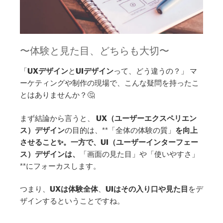
〜体験と見た目、どちらも大切〜
「
UXデザイン
と
UIデザイン
って、どう違うの？」 マ
ーケティングや制作の現場で、こんな疑問を持ったこ
とはありませんか？🤔
まず結論から言うと、
UX（ユーザーエクスペリエン
ス）デザイン
の目的は、**「全体の体験の質」
を向上
させること✨。一方で、UI（ユーザーインターフェー
ス）デザインは、
「画面の見た目」や「使いやすさ」
**にフォーカスします。
つまり、
UXは体験全体
、
UIはその入り口や見た目
をデ
ザインするということですね。