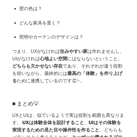
壁の色は？
どんな家具を置く？
照明やカーテンのデザインは？
つまり、UXがなければ
住みやすい家
は作れませんし、
UIがなければ
心地よい空間
にはならないということ。
どちらも欠かせない存在
であり、それぞれが違う役割
を担いながら、最終的には
最高の「体験」を作り上げ
る
ために連携しているのです👏✨。
■ まとめ💡
UXとUIは、似ているようで実は役割も範囲も異なりま
す。
UXは体験全体を設計すること
、
UIはその体験を
実現するための見た目や操作性を作ること
。どちらも