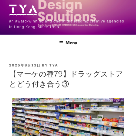
an award-winning and one of the leading creative agencies
in Hong Kong, since 1998.
Menu
2025年8月13日
BY
TYA
【マーケの種79】ドラッグストア
とどう付き合う③