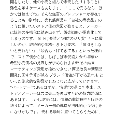
開をしたり、他の小売と組んで販売したりすることに
難色を示すケースもあります。 「ここで売るなら、ほ
かでは控えてね」そんな無言のプレッシャーが存在す
ることも…😓 特に、売れ筋商品を「自社の専売品」の
ように扱いたいストア側の意図が強まると、メーカー
は販路の多様化に踏み出せず、販売戦略が硬直化して
しまうのです。 値下げ要請と“利益のジリ貧” さらに厳
しいのが、継続的な価格引き下げ要求。「値引きしな
いと売れない」「競合も下げてきてる」といった理由
で、ストア側からは、しばしば販促協力金の増額や、
希望小売価格の見直しが求められます💸 その結果――
マーケティング費用が捻出できない 商品改良や新製品
開発に回す予算が減る ブランド価値が下がる恐れも と
いった副次的な影響がじわじわと広がっていきます。
“パートナー”であるはずが、“制約”の源に？ 本来、ス
トアとメーカーは共に売上を伸ばすための協力関係に
あるはず。 しかし現実には、情報の非対称性と販路の
縛りによって、メーカー側の戦略が消耗的かつ受け身
になりがちです。 売れる場所に置いてもらうために、