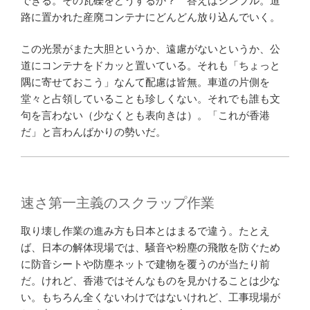
できる。その瓦礫をどうするか？ 答えはシンプル。道
路に置かれた産廃コンテナにどんどん放り込んでいく。
この光景がまた大胆というか、遠慮がないというか、公
道にコンテナをドカッと置いている。それも「ちょっと
隅に寄せておこう」なんて配慮は皆無。車道の片側を
堂々と占領していることも珍しくない。それでも誰も文
句を言わない（少なくとも表向きは）。「これが香港
だ」と言わんばかりの勢いだ。
速さ第一主義のスクラップ作業
取り壊し作業の進み方も日本とはまるで違う。たとえ
ば、日本の解体現場では、騒音や粉塵の飛散を防ぐため
に防音シートや防塵ネットで建物を覆うのが当たり前
だ。けれど、香港ではそんなものを見かけることは少な
い。もちろん全くないわけではないけれど、工事現場が