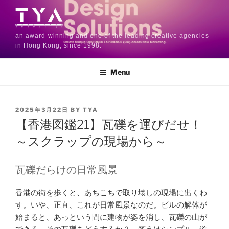
an award-winning and one of the leading creative agencies
in Hong Kong, since 1998.
Menu
2025年3月22日
BY
TYA
【香港図鑑21】瓦礫を運びだせ！
～スクラップの現場から～
瓦礫だらけの日常風景
香港の街を歩くと、あちこちで取り壊しの現場に出くわ
す。いや、正直、これが日常風景なのだ。ビルの解体が
始まると、あっという間に建物が姿を消し、瓦礫の山が