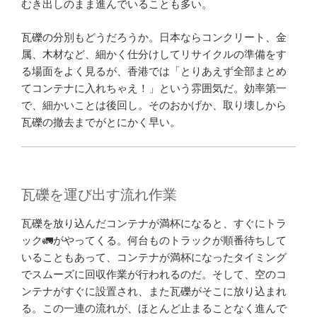
むき出しのまま進んでいることも多い。
瓦礫の分別もどうだろうか。日本ならコンクリート、金
属、木材など、細かく仕分けしてリサイクルの準備をす
る場面をよく見るが、香港では「とりあえず全部まとめ
てコンテナに入れちゃえ！」という雰囲気だ。効率第一
で、細かいことは後回し。そのおかげか、取り壊しから
瓦礫の撤去までがとにかく早い。
瓦礫を運び出す流れ作業
瓦礫を放り込んだコンテナが満杯になると、すぐにトラ
ック🚛がやってくる。何台ものトラックが順番待ちして
いることもあって、コンテナが満杯になったタイミング
でスムーズに回収作業が行われるのだ。そして、空のコ
ンテナがすぐに設置され、また瓦礫がそこに放り込まれ
る。この一連の流れが、ほとんど止まることなく進んで