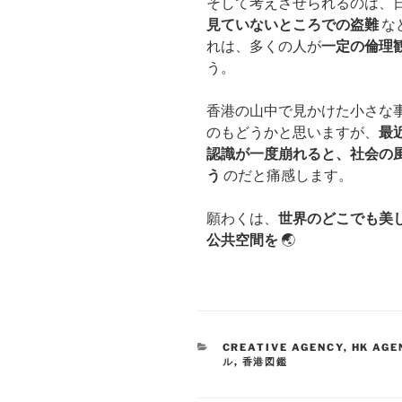
そして考えさせられるのは、
見ていないところでの盗難
な
れは、多くの人が
一定の倫理
う。
香港の山中で見かけた小さな
のもどうかと思いますが、
最
認識が一度崩れると、社会の
う
のだと痛感します。
願わくは、
世界のどこでも美
公共空間を
🌏
CREATIVE AGENCY
,
HK AGE
ル
,
香港図鑑