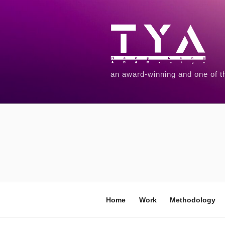
an award-winning and one of t
Home
Work
Methodology