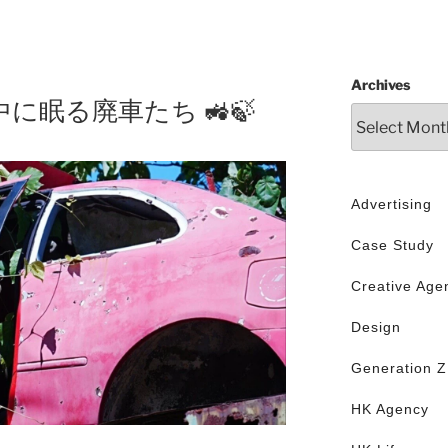
Archives
に眠る廃車たち 🚜🍃
Advertising
Case Study
Creative Age
Design
Generation Z
HK Agency