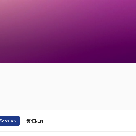
 Session
繁
/
日
/
EN