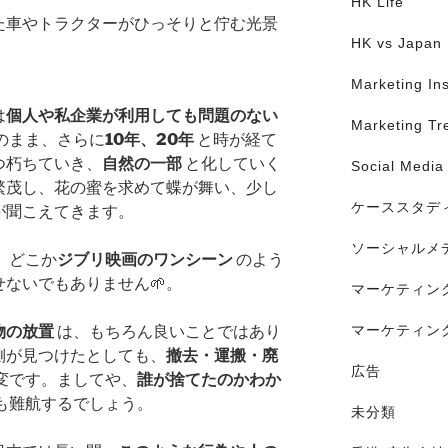
HK Life
た車やトラクターがひっそりと佇む光景
HK vs Japan
Marketing Ins
は
個人や私企業が利用しても問題のない
Marketing Tr
のまま、さらに
10年、20年
と時が経て
つ朽ちていき、
自然の一部
と化していく
Social Media
繁茂し、花の蜜を求めて蝶が舞い、少し
ケーススタデ
が聞こえてきます。
ソーシャルメ
、どこか
ジブリ映画のワンシーン
のよう
ないでもありません🌱。
マーケティン
物の放置
は、もちろん良いことではあり
マーケティン
側が見つけたとしても、
撤去・運搬・廃
広告
変です。ましてや、
誰が捨てたのかわか
も難航するでしょう。
未分類