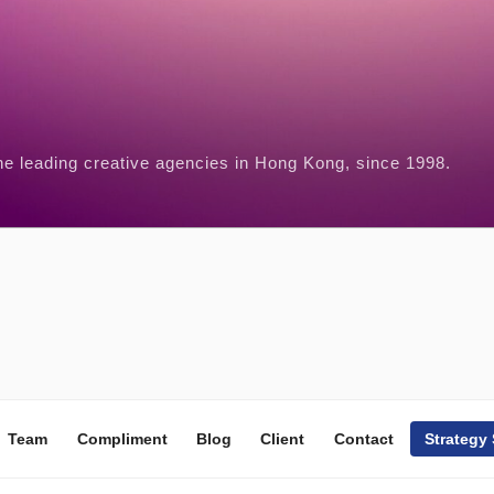
he leading creative agencies in Hong Kong, since 1998.
Team
Compliment
Blog
Client
Contact
Strategy