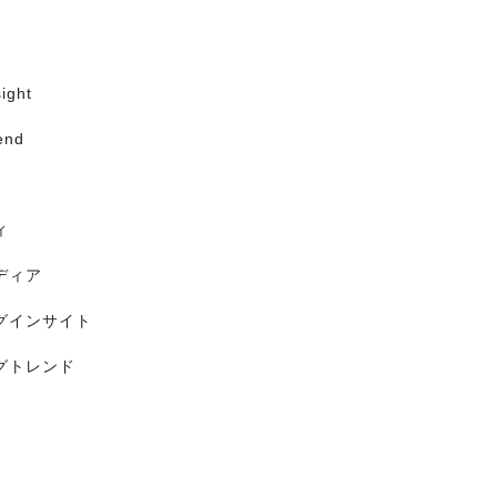
ight
end
ィ
ディア
グインサイト
グトレンド