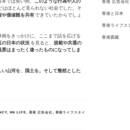
日本では長い間、
このような行為や人の
香港 広告会社
どはほとんど見られない社会でした。そ
香港と日本
観や価値観を共有
できていたからでしょ
香港ライフス
事例をきっかけに、ここまで話を広げる
香港図鑑
近の日本の状況
を見ると、
規範や共通の
風景はまったく違ったものになってしま
しい山河を、国土を。そして整然とした
NCY
,
HK LIFE
,
香港 広告会社
,
香港ライフスタイ