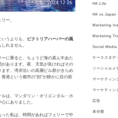
HK Life
HK vs Japan
ェリー。
Marketing Ins
Marketing Tr
というよりも、
ビクトリアハーバーの風
もしれません。
Social Media
リーに乗ると、ちょうど海の真ん中あた
ケーススタデ
間があります。夜、天気が良ければその
ソーシャルメ
ります。湾岸沿いの高層ビル群がきらめ
香港という都市の“顔”が静かに目の前
マーケティン
マーケティン
ナルは、マンダリン・オリエンタル・ホ
広告
中心にありました。
未分類
あった私は、時間があればフェリーで中