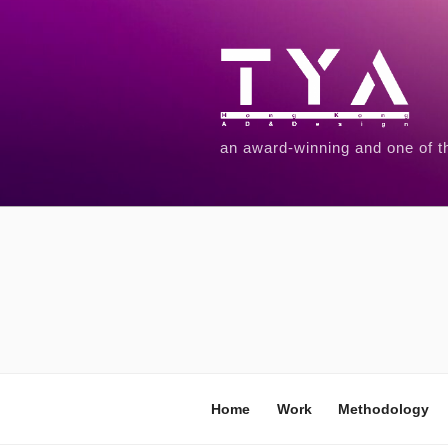
an award-winning and one of t
Home
Work
Methodology