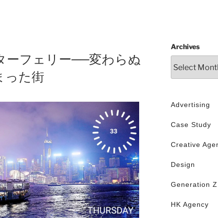
Archives
ターフェリー──変わらぬ
まった街
Advertising
Case Study
Creative Age
Design
Generation Z
HK Agency