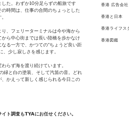
した。わずか10分足らずの船旅です
香港 広告会社
その時間は、仕事の合間のちょっとした
香港と日本
す。
香港ライフス
より、フェリーターミナルは今や海から
てから中心街までは長い陸橋を歩かなけ
香港図鑑
になる一方で、かつての“ちょうど良い距
とに、少し寂しさを感じます。
変わらず海を渡り続けています。
らの緑と白の塗装、そして汽笛の音。どれ
が、かえって新しく感じられる今日この
イト調査もTYAにお任せください。