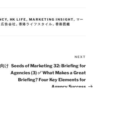
NCY
,
HK LIFE
,
MARKETING INSIGHT
,
マー
 広告会社
,
香港ライフスタイル
,
香港図鑑
NEXT
ー向け
Seeds of Marketing 32: Briefing for
Agencies (3) ✅ What Makes a Great
Briefing? Four Key Elements for
Agency Success