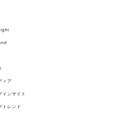
ight
end
ィ
ディア
グインサイト
グトレンド