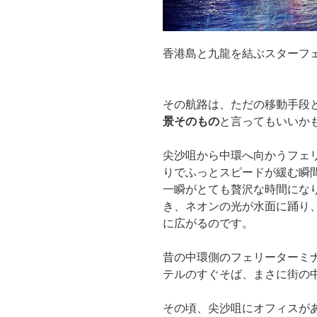
香港島と九龍を結ぶスターフ
その航路は、ただの移動手段
景そのもの
と言ってもいいか
尖沙咀から中環へ向かうフェ
りでふっとスピードが緩む瞬
一瞬がとても贅沢な時間にな
き、ネオンの光が水面に踊り、
に広がるのです。
昔の中環側のフェリーターミ
テルのすぐそば、まさに街の
その頃、尖沙咀にオフィスが