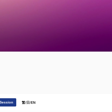
 Session
繁
/
日
/
EN