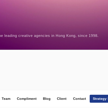
he leading creative agencies in Hong Kong, since 1998.
Team
Compliment
Blog
Client
Contact
Strategy