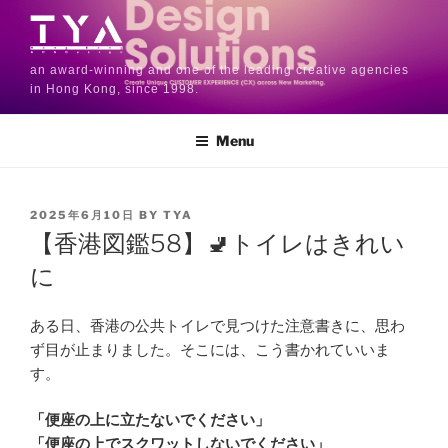
an award-winning and one of the leading creative agencies
in Hong Kong, since 1998.
Menu
2025年6月10日
BY
TYA
【香港図鑑58】🚽トイレはきれい
に
ある日、香港の公共トイレで見つけた注意書きに、思わ
ず目が止まりました。そこには、こう書かれていいま
す。
「便座の上に立たないでください」
「便座の上でスクワットしないでください」