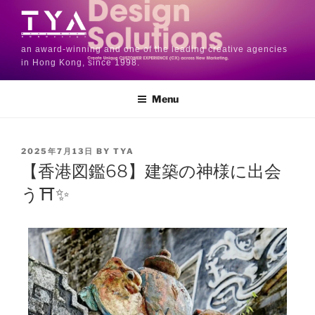
an award-winning and one of the leading creative agencies
in Hong Kong, since 1998.
Menu
2025年7月13日
BY
TYA
【香港図鑑68】建築の神様に出会
う⛩️✨