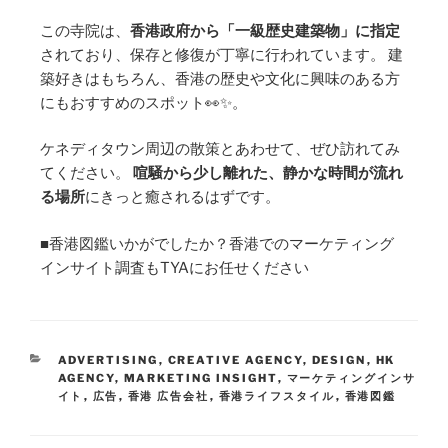
この寺院は、
香港政府から「一級歴史建築物」に指定
されており、保存と修復が丁寧に行われています。 建
築好きはもちろん、香港の歴史や文化に興味のある方
にもおすすめのスポット👀✨。
ケネディタウン周辺の散策とあわせて、ぜひ訪れてみ
てください。
喧騒から少し離れた、静かな時間が流れ
る場所
にきっと癒されるはずです。
■香港図鑑いかがでしたか？香港でのマーケティング
インサイト調査もTYAにお任せください
ADVERTISING
,
CREATIVE AGENCY
,
DESIGN
,
HK
AGENCY
,
MARKETING INSIGHT
,
マーケティングインサ
イト
,
広告
,
香港 広告会社
,
香港ライフスタイル
,
香港図鑑