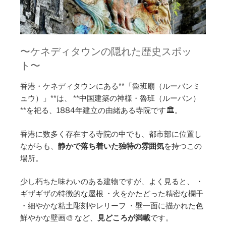
〜ケネディタウンの隠れた歴史スポッ
ト〜
香港・ケネディタウンにある**「魯班廟（ルーバンミ
ュウ）」**は、 **中国建築の神様・魯班（ルーバン）
**を祀る、1884年建立の由緒ある寺院です🏛️。
香港に数多く存在する寺院の中でも、都市部に位置し
ながらも、
静かで落ち着いた独特の雰囲気
を持つこの
場所。
少し朽ちた味わいのある建物ですが、よく見ると、 ・
ギザギザの特徴的な屋根 ・火をかたどった精密な欄干
・細やかな粘土彫刻やレリーフ ・壁一面に描かれた色
鮮やかな壁画🎨 など、
見どころが満載
です。