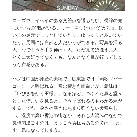
コーズウェイベイのある交差点を通るたび、視線の先
にいつもの2匹がいる。リードをつけたパグが2頭、飼
い主の足元でじっとしていたり、ゆっくりと歩いてい
たり。周囲には自然と人だかりができる。写真を撮る
人、なでようと手を伸ばす人、ただ見てほほえむ人。
とくに犬好きでなくても、なんとなく目が行ってしま
う存在感がある。
パグは中国が原産の犬種で、広東語では「覇歌（パー
ゴー）」と呼ばれる。音の響きも面白いが、意味は
「いびきをかく王様」。なるほど、つぶれた鼻と堂々
とした佇まいを見ると、そう呼ばれるのもわかる気が
する。でも、暑さや寒さにあまり強くない犬種らし
い。湿度の高い香港の街なか、それも人混みのなかで
長時間過ごすのは、けっこう負担もあるのでは……と、
少し気になってしまう。