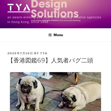
an award-winning and one of the leading creative agencies
in Hong Kong, since 1998.
Menu
2025年7月16日
BY
TYA
【香港図鑑69】人気者パグ二頭