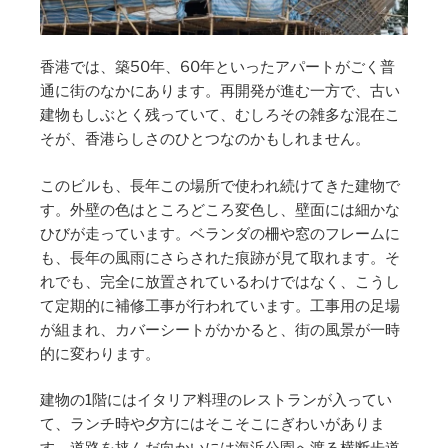
香港では、築50年、60年といったアパートがごく普
通に街のなかにあります。再開発が進む一方で、古い
建物もしぶとく残っていて、むしろその雑多な混在こ
そが、香港らしさのひとつなのかもしれません。
このビルも、長年この場所で使われ続けてきた建物で
す。外壁の色はところどころ変色し、壁面には細かな
ひびが走っています。ベランダの柵や窓のフレームに
も、長年の風雨にさらされた痕跡が見て取れます。そ
れでも、完全に放置されているわけではなく、こうし
て定期的に補修工事が行われています。工事用の足場
が組まれ、カバーシートがかかると、街の風景が一時
的に変わります。
建物の1階にはイタリア料理のレストランが入ってい
て、ランチ時や夕方にはそこそこにぎわいがありま