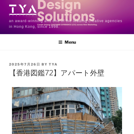
an award-winning and one of the leading creative agencies
in Hong Kong, since 1998.
Menu
2025年7月26日
BY
TYA
【香港図鑑72】アパート外壁