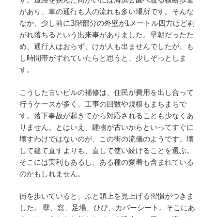
す。道路を挟んだ向かいには海浜公園へ渡る横断歩道
があり、車の通行も人の流れも多い場所です。そんな
なか、少し前に3階部分の外壁が1メートル四方ほど剥
がれ落ちるという出来事がありました。早朝だったた
め、通行人はおらず、けが人も出ませんでしたが、も
し時間帯がずれていたらと思うと、少しぞっとしま
す。
こうした古いビルの補修は、住民が費用を出し合って
行うケースが多く、工事の回数や規模もまちまちで
す。落下事故が起きてから対応されることも少なくあ
りません。とはいえ、建物が古いからといってすぐに
壊すわけではないのが、この街の流儀のようです。壊
して建て直すよりも、直して使い続けることを選ぶ。
そこには実利もあるし、ある種の愛着も含まれている
のかもしれません。
街を歩いていると、ふと頭上を見上げる習慣がつきま
した。 壁、窓、足場、ひび、カバーシート。そこにあ