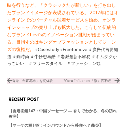
映を行うなど、「クラシックだが新しい」を打ち出し
たブランドイメージが表現されている。 2017年にはオ
ンラインでのバーチャル試着サービスを始め、オンラ
インショップの売り上げも拡大した。こうして伝統的
なブランドLevi’sのイノベーション挑戦が始まってい
る。目指すのはキングオブファッションとしてジーン
ズの復権だ。
#Casestudy #Freetomove ＃廣告代言要知
道 ＃夠時尚 ＃牛仔想再酷 ＃老派創新不容易 ＃キムタクか
っこいい ＃フリースタイル ＃ファッション観
香港「年宵花市」を初体験
Micro-Influencer「微」言不輕，已成大勢！（中／日）
RECENT POST
【香港図鑑147：中国ソーセージ ― 香りでわかる、冬の訪れ
🐖🌞】
【マーケの種149：インバウンドから移住へ？🏠①】