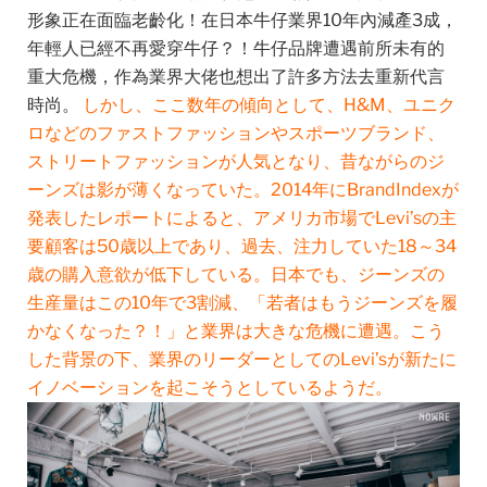
形象正在面臨老齡化！在日本牛仔業界10年內減產3成，
年輕人已經不再愛穿牛仔？！牛仔品牌遭遇前所未有的
重大危機，作為業界大佬也想出了許多方法去重新代言
時尚。
しかし、ここ数年の傾向として、H&M、ユニク
ロなどのファストファッションやスポーツブランド、
ストリートファッションが人気となり、昔ながらのジ
ーンズは影が薄くなっていた。2014年にBrandIndexが
発表したレポートによると、アメリカ市場で
Levi’sの
主
要顧客は50歳以上であり、過去、注力していた
18～34
歳の
購入意欲が低下している。日本でも、ジーンズの
生産量はこの10年で3割減、「若者はもうジーンズを履
かなくなった？！」と業界は大きな危機に遭遇。こう
した背景の下、業界のリーダーとしての
Levi’sが新たに
イノベーションを起こそうとしているようだ。