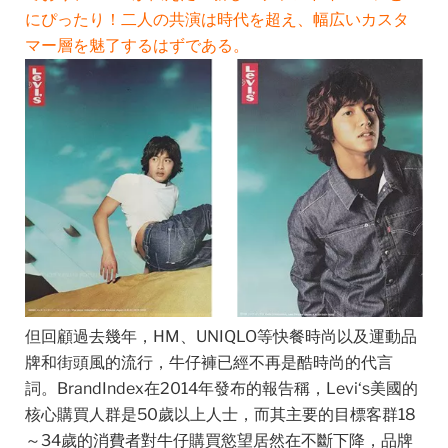
にぴったり！二人の共演は時代を超え、幅広いカスタ
マー層を魅了するはずである。
但回顧過去幾年，HM、UNIQLO等快餐時尚以及運動品
牌和街頭風的流行，牛仔褲已經不再是酷時尚的代言
詞。BrandIndex在2014年發布的報告稱，Levi‘s美國的
核心購買人群是50歲以上人士，而其主要的目標客群18
～34歲的消費者對牛仔購買慾望居然在不斷下降，品牌