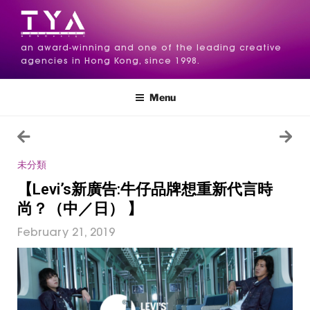
an award-winning and one of the leading creative
agencies in Hong Kong, since 1998.
Menu
未分類
【Levi’s新廣告:牛仔品牌想重新代言時
尚？（中／日） 】
February 21, 2019