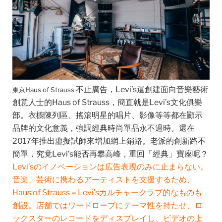
不止廣告，Levi’s還創建面向音樂藝術
東京Haus of Strauss
創意人士的Haus of Strauss，簡直就是Levi’s文化俱樂
部。衣櫥陳列區、搖滾明星的唱片、影像等等都在顯示
品牌的文化意義，強調經典時尚單品永不過時。還在
2017年推出虛擬試師來增加網上銷路。老派的創新路不
簡單，究竟Levi’s能否再攀高峰，重回「經典」寶座呢？
Levi’sのイノベーションは広告表現のみに止まらない。
音楽、芸術に携わるアーティストを支援するため、
Haus of Strauss＝Levi’sカルチャークラブ的なものも
創設。店舗ではワードローブにテーマ性を持たせ、ロ
ックスターのレコードをディスプレイし、ビデオの上