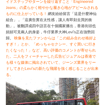
イドステップやターンを繰り返すこと「Engineered
Jeans」の柔らかく軽やかな履き心地がアピールされる
ものに仕上がっている！
網友紛紛留言「這是什麼神仙
組合」，「這廣告實在太性感，讓人有即刻去買的衝
動」。被翻譯成四中語言在十個國家播出，香港街頭也
頻頻可見兩人的身姿，牛仔業界大神Levi’s正在強勢回
歸。
映像を見たファンからは「この組み合わせ格好よ
すぎ！」とか、「めっちゃセクシー、すぐ買いに行き
たくなった！」など、高い評価のコメントが寄せられ
た。二人をフィーチャーした広告ビジュアルは香港で
も様々な媒体に掲出されていて、ジーンズ業界をリー
ドしてきたLevi’sの新たな飛躍を強く感じることが出来
る。