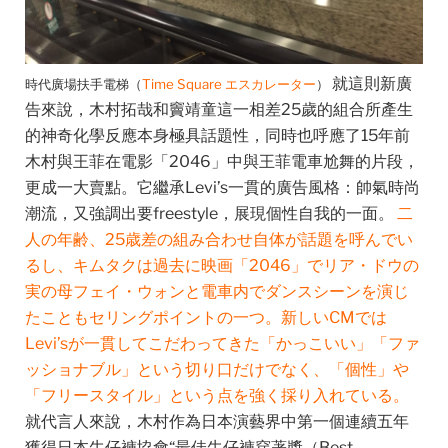
就這則新廣
時代廣場扶手電梯（
Time Square エスカレーター
）
告來說，木村拓哉和竇靖童這一相差25歲的組合所產生
的神奇化學反應本身極具話題性，同時也呼應了15年前
木村與王菲在電影「2046」中與王菲電車尬舞的片段，
更成一大賣點。它繼承Levi’s一貫的廣告風格：帥氣時尚
潮流，又強調出要freestyle，展現個性自我的一面。
二
人の年齢、25歳差の
組み合わせ自体が話題を呼んでい
るし、キムタクは過去に映画「2046」でリア・ドウの
実の母フェイ・ウォンと電車内でダンスシーンを演じ
たこともセリングポイントの一つ。新しいCMでは
Levi’sが一貫してこだわってきた「かっこいい」「ファ
ッショナブル」という切り口だけでなく、「個性」や
「フリースタイル」という点を強く採り入れている。
就代言人來說，木村作為日本演藝界中第一個連續五年
獲得日本牛仔褲協會“最佳牛仔褲穿著獎（Best