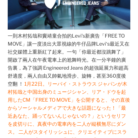
一則木村拓哉和竇靖童合拍的Levi’s新廣告「FREE TO
MOVE」讓一度淡出大眾視線的牛仔品牌Levi‘s最近又在
社交媒體上重新紅了起來。一句「你最近都沒跳舞了」
開啟了兩人在午夜電車上的尬舞時光。在一分半鐘的廣
告裏，為了強調 Engineered Jeans 的超強延展力和超高
舒適度，兩人自由又帥氣地滑步、旋轉，甚至360度後
空翻 ！
1月22日。リーバイ・ストラウス ジャパンが木
村拓哉と中国出身のミュージシャン、リア・ドウを起
用したCM「FREE TO MOVE」を公開すると、その直後
からソーシャルメディアで大きな話題になった！「最
近あなた、踊ってないんじゃないの？」というセリフ
を皮切りに、真夜中の電車内を二人が縦横無尽にダン
ス。 二人がスタイリッシュに、クリエイティブにスラ