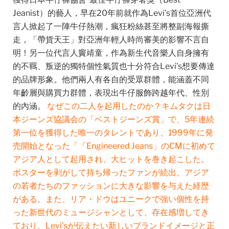
Jeanist）的藝人，早在20年前就作為Levi’s首位亞洲代
言人掀起了一陣牛仔熱潮，瘋狂粉絲甚至將整副海報撕
走，「帶貨天王」對亞洲年輕人時尚審美的影響不言自
明！
另一位代言人竇靖童，作為新生代音樂人自身擁有
的不羈、叛逆的獨特個性氣質也十分符合Levi’s想要傳達
的品牌形象。
他們兩人有各自的受眾群體，能涵蓋不同
年齡層與購買力群體，表現出牛仔服飾跨越年代、性別
的內涵。
なぜこの二人を起用したのか？キムタクは日
本ジーンズ協議会の「ベストジーンズ賞」で、5年連続
第一位を獲得した唯一のタレントであり、1999年に発
売開始となった「
「Engineered Jeans」
のCMに初めて
アジア人として起用され、大ヒットを巻き起こした。
ポスターを剥がして持ち帰ったファンが続出、アジア
の若者たちのファッションに大きな影響を与えた経歴
がある。また、
リア・ドウはユニークで強い個性を持
った
新世代のミュージシャンとして、
存在感増してき
ており、
Levi’sが伝えたい新しいブランドイメージと正