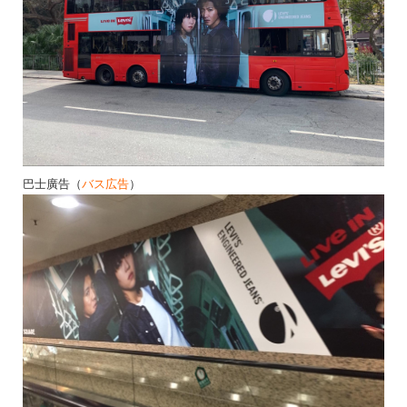
巴士廣告（
バス広告
）