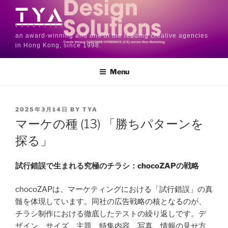
an award-winning and one of the leading creative agencies
in Hong Kong, since 1998.
Menu
2025年3月14日
BY
TYA
マーケの種 (13) 「勝ちパターンを
探る」
試行錯誤で生まれる究極のチラシ：chocoZAPの戦略
chocoZAPは、マーケティングにおける「試行錯誤」の真
髄を体現しています。同社の広告戦略の核となるのが、
チラシ制作における徹底したテストの繰り返しです。デ
ザイン、サイズ、主題、特集内容、写真、情報の見せ方