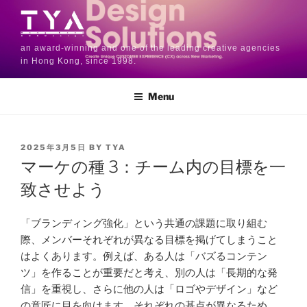
an award-winning and one of the leading creative agencies
in Hong Kong, since 1998.
Menu
2025年3月5日
BY
TYA
マーケの種 3：チーム内の目標を一
致させよう
「ブランディング強化」という共通の課題に取り組む
際、メンバーそれぞれが異なる目標を掲げてしまうこと
はよくあります。例えば、ある人は「バズるコンテン
ツ」を作ることが重要だと考え、別の人は「長期的な発
信」を重視し、さらに他の人は「ロゴやデザイン」など
の意匠に目を向けます。それぞれの基点が異なるため、