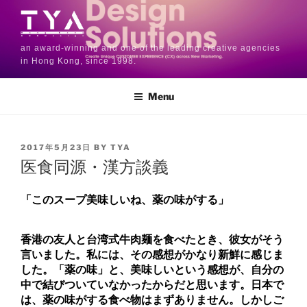
an award-winning and one of the leading creative agencies
in Hong Kong, since 1998.
Menu
2017年5月23日
BY
TYA
医食同源・漢方談義
「このスープ美味しいね、薬の味がする」
香港の友人と台湾式牛肉麺を食べたとき、彼女がそう
言いました。
私には、その感想がかなり新鮮に感じま
した。「薬の味」と、美味しいという感想が、自分の
中で結びついていなかったからだと思います。日本で
は、薬の味がする食べ物はまずありません。しかしご