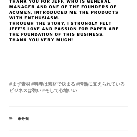
THANK YOU FOR JEFF, WHO IS GENERAL
MANAGER AND ONE OF THE FOUNDERS OF
ACUMEN, INTRODUCED ME THE PRODUCTS
WITH ENTHUSIASM.
THROUGH THE STORY, I STRONGLY FELT
JEFF’S LOVE AND PASSION FOR PAPER ARE
THE FOUNDATION OF THIS BUSINESS.
THANK YOU VERY MUCH!
#まず素材 #料理は素材で決まる #情熱に支えられている
ビジネスは強い #そして心地いい
未分類