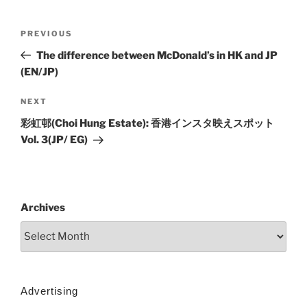
PREVIOUS
The difference between McDonald’s in HK and JP
(EN/JP)
NEXT
彩虹邨(Choi Hung Estate): 香港インスタ映えスポット
Vol. 3(JP/ EG)
Archives
Advertising