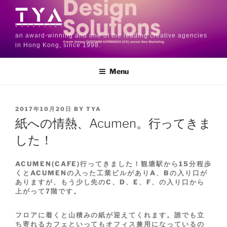
an award-winning and one of the leading creative agencies
in Hong Kong, since 1998.
Menu
2017年10月20日
BY
TYA
紙への情熱、Acumen。行ってきま
した！
ACUMEN(CAFE)行ってきました！観塘駅から15分程歩
くとACUMENの入った工業ビルがありA、Bの入り口が
ありますが、もう少し先のC、D、E、F、の入り口から
上がって7階です。
フロアに着くと山積みの紙が迎えてくれます。誰でも立
ち寄れるカフェといってもオフィス兼用になっているの