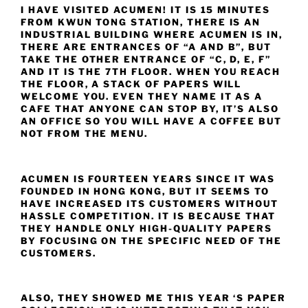
I HAVE VISITED ACUMEN! IT IS 15 MINUTES
FROM KWUN TONG STATION, THERE IS AN
INDUSTRIAL BUILDING WHERE ACUMEN IS IN,
THERE ARE ENTRANCES OF “A AND B”, BUT
TAKE THE OTHER ENTRANCE OF “C, D, E, F”
AND IT IS THE 7TH FLOOR. WHEN YOU REACH
THE FLOOR, A STACK OF PAPERS WILL
WELCOME YOU. EVEN THEY NAME IT AS A
CAFE THAT ANYONE CAN STOP BY, IT’S ALSO
AN OFFICE SO YOU WILL HAVE A COFFEE BUT
NOT FROM THE MENU.
ACUMEN IS FOURTEEN YEARS SINCE IT WAS
FOUNDED IN HONG KONG, BUT IT SEEMS TO
HAVE INCREASED ITS CUSTOMERS WITHOUT
HASSLE COMPETITION. IT IS BECAUSE THAT
THEY HANDLE ONLY HIGH-QUALITY PAPERS
BY FOCUSING ON THE SPECIFIC NEED OF THE
CUSTOMERS.
ALSO, THEY SHOWED ME THIS YEAR ‘S PAPER