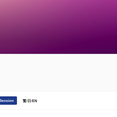
 Session
繁
/
日
/
EN