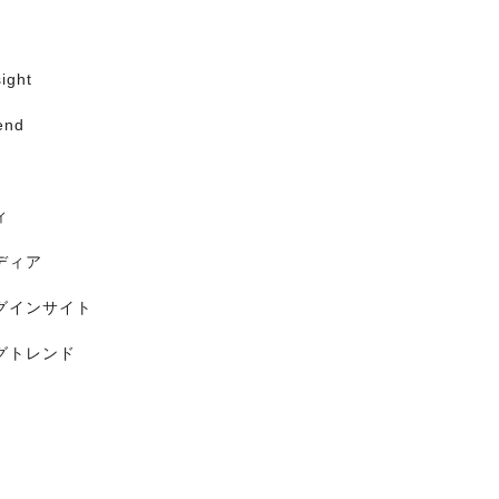
ight
end
ィ
ディア
グインサイト
グトレンド