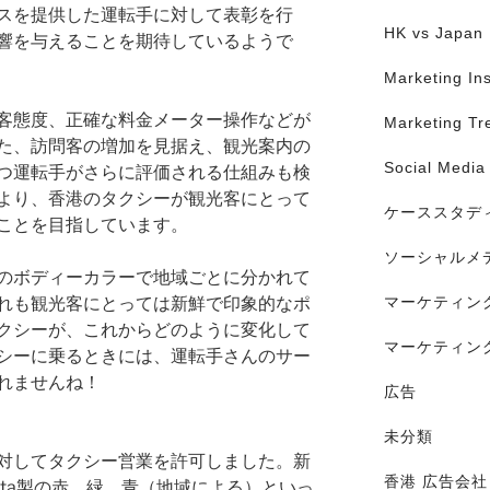
スを提供した運転手に対して表彰を行
HK vs Japan
響を与えることを期待しているようで
Marketing Ins
客態度、正確な料金メーター操作などが
Marketing Tr
た、訪問客の増加を見据え、観光案内の
Social Media
つ運転手がさらに評価される仕組みも検
より、香港のタクシーが観光客にとって
ケーススタデ
ことを目指しています。
ソーシャルメ
のボディーカラーで地域ごとに分かれて
マーケティン
れも観光客にとっては新鮮で印象的なポ
クシーが、これからどのように変化して
マーケティン
シーに乗るときには、運転手さんのサー
れませんね！
広告
未分類
対してタクシー営業を許可しました。新
香港 広告会社
ota製の赤、緑、青（地域による）といっ