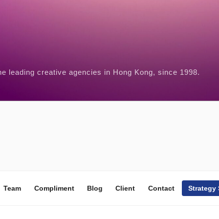
he leading creative agencies in Hong Kong, since 1998.
Team
Compliment
Blog
Client
Contact
Strategy