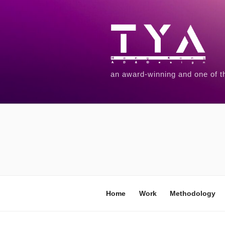
an award-winning and one of t
Home
Work
Methodology