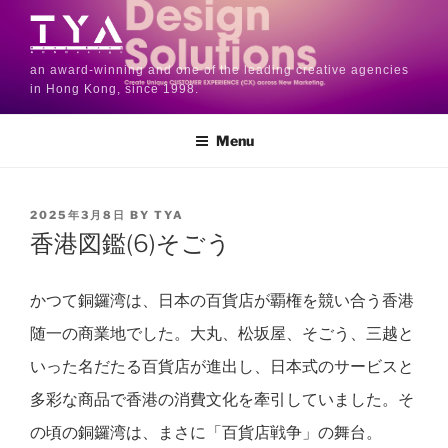
an award-winning and one of the leading creative agencies
in Hong Kong, since 1998.
Menu
2025年3月8日
BY
TYA
香港図鑑(6)そごう
かつて銅鑼湾は、日本の百貨店が覇権を競い合う香港
随一の商業地でした。大丸、松坂屋、そごう、三越と
いった名だたる百貨店が進出し、日本式のサービスと
多彩な商品で香港の消費文化を牽引していました。そ
の頃の銅鑼湾は、まさに「百貨店戦争」の舞台。