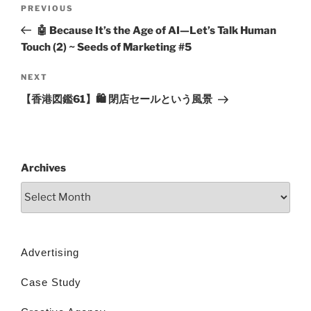
PREVIOUS
🤖 Because It’s the Age of AI—Let’s Talk Human
Touch (2) ~ Seeds of Marketing #5
NEXT
【香港図鑑61】🛍️ 閉店セールという風景
Archives
Advertising
Case Study