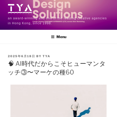
an award-winning and one of the leading creative agencies
in Hong Kong, since 1998.
Menu
2025年6月18日
BY
TYA
🧠 AI時代だからこそヒューマンタ
ッチ③〜マーケの種60