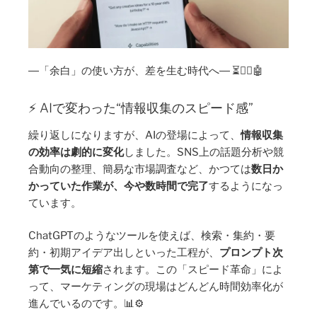
―「余白」の使い方が、差を生む時代へ― ⏳🧍‍♀️🤖
⚡ AIで変わった“情報収集のスピード感”
繰り返しになりますが、AIの登場によって、
情報収集
の効率は劇的に変化
しました。SNS上の話題分析や競
合動向の整理、簡易な市場調査など、かつては
数日か
かっていた作業が、今や数時間で完了
するようになっ
ています。
ChatGPTのようなツールを使えば、検索・集約・要
約・初期アイデア出しといった工程が、
プロンプト次
第で一気に短縮
されます。この「スピード革命」によ
って、マーケティングの現場はどんどん時間効率化が
進んでいるのです。📊⚙️