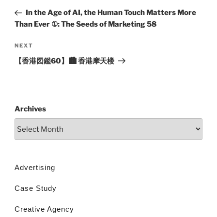
In the Age of AI, the Human Touch Matters More
Than Ever ①: The Seeds of Marketing 58
NEXT
【香港図鑑60】🏙️ 香港摩天楼
Archives
Advertising
Case Study
Creative Agency