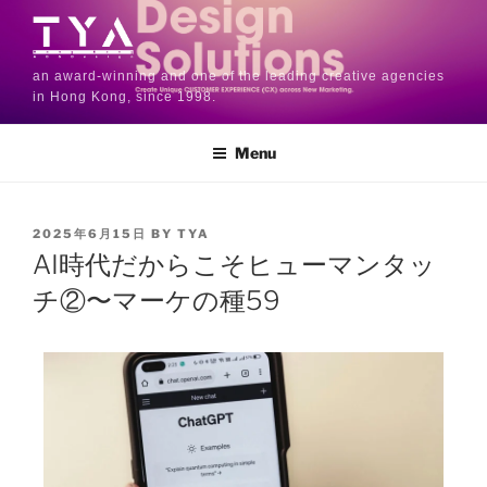
an award-winning and one of the leading creative agencies
in Hong Kong, since 1998.
Menu
2025年6月15日
BY
TYA
AI時代だからこそヒューマンタッ
チ②〜マーケの種59