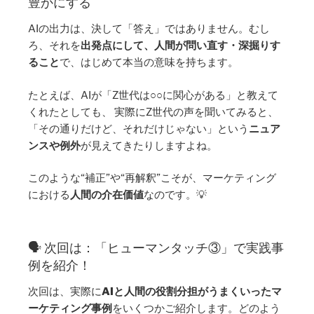
豊かにする
AIの出力は、決して「答え」ではありません。むし
ろ、それを
出発点にして、人間が問い直す・深掘りす
ること
で、はじめて本当の意味を持ちます。
たとえば、AIが「Z世代は○○に関心がある」と教えて
くれたとしても、 実際にZ世代の声を聞いてみると、
「その通りだけど、それだけじゃない」という
ニュア
ンスや例外
が見えてきたりしますよね。
このような“補正”や“再解釈”こそが、マーケティング
における
人間の介在価値
なのです。💡
🗣️ 次回は：「ヒューマンタッチ③」で実践事
例を紹介！
次回は、実際に
AIと人間の役割分担がうまくいったマ
ーケティング事例
をいくつかご紹介します。どのよう