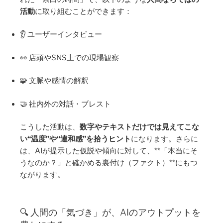
活動
に取り組むことができます：
👂 ユーザーインタビュー
👀 店頭やSNS上での現場観察
🧩 文脈や感情の解釈
🤝 社内外の対話・ブレスト
こうした活動は、
数字やテキストだけでは見えてこな
い“温度”や“違和感”を拾うヒント
になります。さらに
は、AIが提示した仮説や傾向に対して、**「本当にそ
うなのか？」と確かめる裏付け（ファクト）**にもつ
ながります。
🔍 人間の「気づき」が、AIのアウトプットを