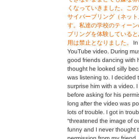
くなっていきました。この
サイバーブリング（ネット
す。私達の学校のティーン
ブリングを体験していると
用は禁止となりました。
In
YouTube video. During musi
good friends dancing with h
thought he looked silly be
was listening to. I decided
surprise him with a video. 
before asking for his perm
long after the video was po
lots of trouble. I got in t
“threatened the image of o
funny and I never thought t
permission from my friend.