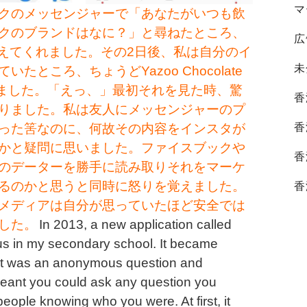
マ
ク
のメッセンジャーで「あなたがいつも飲
クのブランドはなに？」と尋ねたところ、
広
教えてくれました。その2日後、私は自分のイ
ところ、ちょうどYazoo Chocolate
未
きました。「えっ、」最初それを見た時、驚
香
りました。私は友人にメッセンジャーのプ
った筈なのに、何故その内容をインスタが
香
かと疑問に思いました。ファイスブックや
香
のデーターを勝手に読み取りそれをマーケ
るのかと思うと同時に怒りを覚えました。
香
メディアは自分が思っていたほど安全では
した。
In 2013, a new application called
s in my secondary school. It became
 it was an anonymous question and
meant you could ask any question you
eople knowing who you were. At first, it