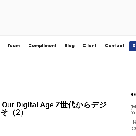
Team
Compliment
Blog
Client
Contact
S
R
o Our Digital Age Z世代からデジ
[M
そ（2）
to
【
で