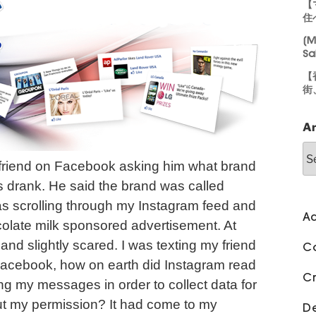
【
住
[M
Sa
【
街
Ar
 friend on Facebook asking him what brand
s drank. He said the brand was called
as scrolling through my Instagram feed and
Ad
late milk sponsored advertisement. At
and slightly scared. I was texting my friend
C
acebook, how on earth did Instagram read
C
 my messages in order to collect data for
ut my permission? It had come to my
D