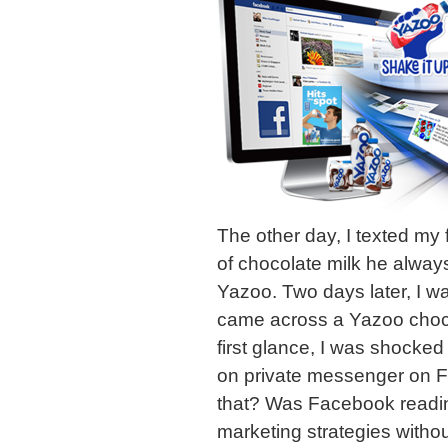
The other day, I texted my
of chocolate milk he alway
Yazoo. Two days later, I w
came across a Yazoo choco
first glance, I was shocked 
on private messenger on F
that? Was Facebook reading
marketing strategies witho