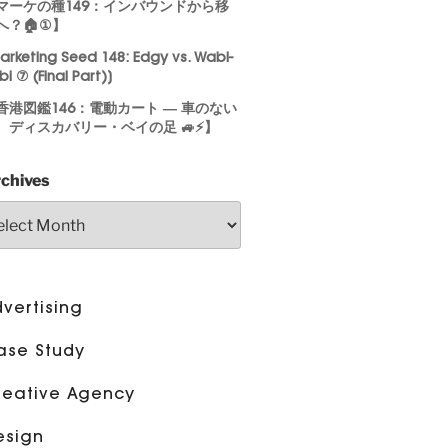
マーケの種149：インバウンドから移
へ？🏠①】
arketing Seed 148: Edgy vs. Wabi-
bi ⑦ (Final Part)]
香港図鑑146：電動カート ― 車のない
、ディスカバリー・ベイの足 🚙⚡】
chives
vertising
ase Study
reative Agency
esign