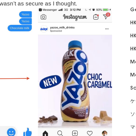
 wasn’t as secure as I thought.
G
H
HK
H
Ma
M
S
ケ
ソ
マ