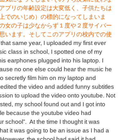
アプリの年齢設定は大変低く、子供たちは
上でのいじめ）の標的になってしまいま
の
女の子は少なからず１度や２度サイバー
思います。そしてこのアプリの校内での使
 that same year, I uploaded my first ever
c class in school, I spotted one of my
is earphones plugged into his laptop. I
cause no one else could hear the music he
 to secretly film him on my laptop and
I edited the video and added funny subtitles
ission to upload the video onto youtube. Not
sted, my school found out and I got into
rouble because the youtube video had
ur school”.
At the time I thought it was
hat it was going to be an issue as I had a
 However, the school had said it had