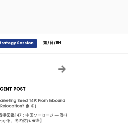
繁
/
日
/
EN
trategy Session
ECENT POST
arketing Seed 149: From Inbound
 Relocation? 🏠 ①]
香港図鑑147：中国ソーセージ ― 香り
わかる、冬の訪れ 🐖🌞】