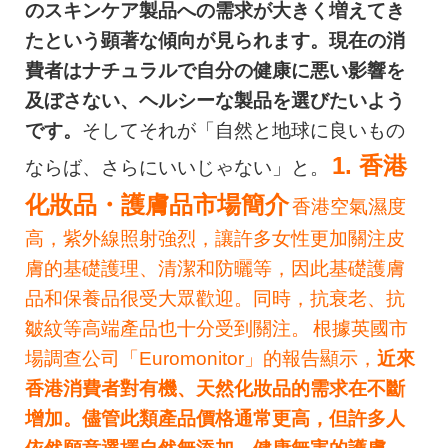
のスキンケア製品への需求が大きく増えてき
たという顕著な傾向が見られます。現在の消
費者はナチュラルで自分の健康に悪い影響を
及ぼさない、ヘルシーな製品を選びたいよう
です。
そしてそれが「自然と地球に良いもの
1. 香港
ならば、さらにいいじゃない」と。
化妝品
・護膚品市場簡介
香港空氣濕度
高，紫外線照射強烈，讓許多女性更加關注皮
膚的基礎護理、清潔和防曬等，因此基礎護膚
品和保養品很受大眾歡迎。同時，抗衰老、抗
皺紋等高端產品也十分受到關注。
根據英國市
場調查公司「Euromonitor」的報告顯示，
近來
香港消費者對有機、天然化妝品的需求在不斷
增加。儘管此類產品價格通常更高，但許多人