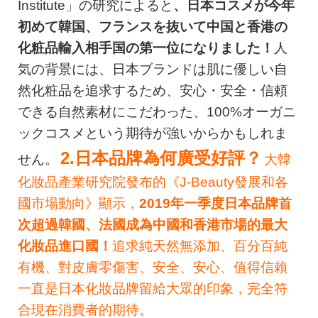
Institute」の研究によると
、日本コスメが今年
初めて韓国、フランスを抜いて中国と香港の
化粧品輸入相手国の第一位になりました！
人
気の背景には、日本ブランドは肌に優しい自
然化粧品を追求するため、安心・安全・信頼
できる自然素材にこだわった、100%オーガニ
ックコスメという期待が強いからかもしれま
2.日本品牌為何廣受好評？
せん。
大韓
化妝品產業研究院發布的《J-Beauty發展和各
國市場動向》顯示，
2019年一季度日本品牌首
次超過韓國、法國成為中國和香港市場的最大
化妝品進口國！
追求純天然無添加、百分百純
有機、對皮膚零傷害、安全、安心、值得信賴
一直是日本化妝品牌留給大眾的印象，完全符
合現在消費者的期待。