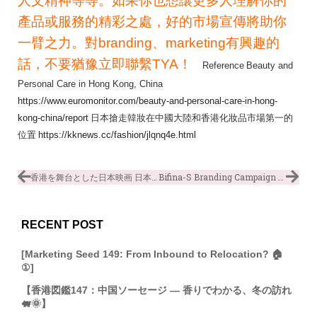
人文精神等等。如果你也想讓更多人理解你的
產品或服務的精彩之處，好的市場宣傳將助你
一臂之力。對branding、marketing有興趣的
話，不要猶豫立即聯繫TYA！
Reference
Beauty and
Personal Care in Hong Kong, China
https://www.euromonitor.com/beauty-and-personal-care-in-hong-
kong-china/report
日本搶走韓妝在中國大陸和香港化妝品市場第一的
位置
https://kknews.cc/fashion/jlqnq4e.html
香港を舞台とした日本映画 日本電影都愛香港取景！（日・中）
Bifina-S Branding Campaign – Move Your Tummy
RECENT POST
[Marketing Seed 149: From Inbound to Relocation? 🏠
①]
【香港図鑑147：中国ソーセージ ― 香りでわかる、冬の訪れ
🐖🌞】