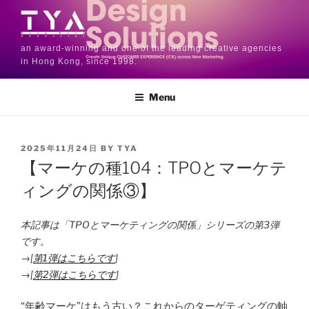
an award-winning and one of the leading creative agencies
in Hong Kong, since 1998.
Menu
2025年11月24日
BY
TYA
【マーケの種104：TPOとマーケテ
ィングの関係③】
本記事は「TPOとマーケティングの関係」シリーズの第3弾
です。
→[
第1弾はこちらです
]
→[
第2弾はこちらです
]
“年齢マーケ”はもう古い？これからのターゲティングの軸