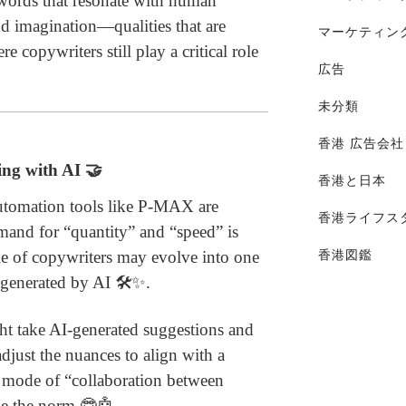
 words that resonate with human
d imagination—qualities that are
マーケティン
 copywriters still play a critical role
広告
未分類
香港 広告会社
ing with AI 🤝
香港と日本
automation tools like P-MAX are
香港ライフス
and for “quantity” and “speed” is
香港図鑑
role of copywriters may evolve into one
 generated by AI 🛠️✨.
ht take AI-generated suggestions and
djust the nuances to align with a
w mode of “collaboration between
e the norm 🤓🤖.