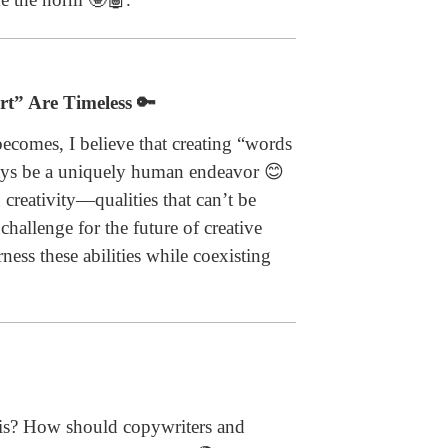
t” Are Timeless 🔑
comes, I believe that creating “words
ways be a uniquely human endeavor 😊
creativity—qualities that can’t be
challenge for the future of creative
ness these abilities while coexisting
his? How should copywriters and