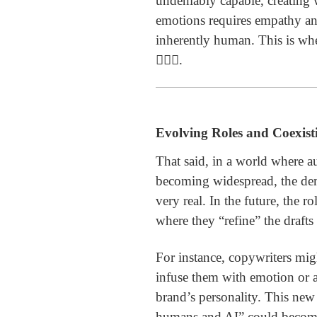
undeniably capable, creating
emotions requires empathy an
inherently human. This is where
🙋‍♀️✨.
Evolving Roles and Coexist
That said, in a world where 
becoming widespread, the dem
very real. In the future, the 
where they “refine” the drafts
For instance, copywriters mig
infuse them with emotion or a
brand’s personality. This ne
humans and AI” could becom