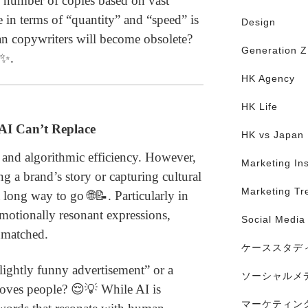
te number of copies based on vast
e in terms of “quantity” and “speed” is
Design
an copywriters will become obsolete?
Generation Z
✨.
HK Agency
HK Life
I Can’t Replace
HK vs Japan
n and algorithmic efficiency. However,
Marketing Ins
g a brand’s story or capturing cultural
Marketing Tr
a long way to go 🌐📝. Particularly in
emotionally resonant expressions,
Social Media
nmatched.
ケーススタデ
slightly funny advertisement” or a
ソーシャルメ
 moves people? 😌💡 While AI is
マーケティン