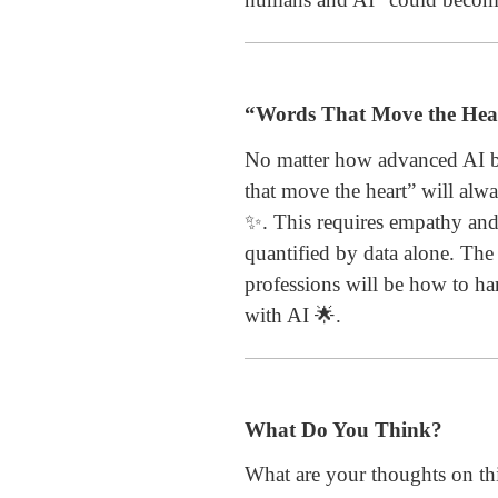
“Words That Move the Hear
No matter how advanced AI be
that move the heart” will al
✨. This requires empathy and 
quantified by data alone. The 
professions will be how to har
with AI 🌟.
What Do You Think?
What are your thoughts on t