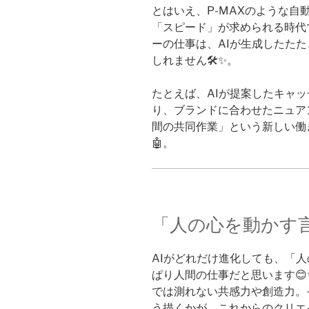
とはいえ、P-MAXのような
「スピード」が求められる時代
ーの仕事は、AIが生成したた
しれません🛠️✨。
たとえば、AIが提案したキャ
り、ブランドに合わせたニュア
間の共同作業」という新しい働
🤖。
「人の心を動かす言
AIがどれだけ進化しても、「
ぱり人間の仕事だと思います
では測れない共感力や創造力。
う描くかが、これからのクリエ