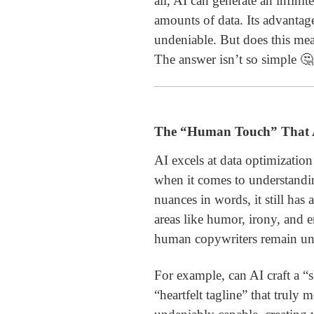
all, AI can generate an infini
amounts of data. Its advantag
undeniable. But does this me
The answer isn’t so simple 
The “Human Touch” That A
AI excels at data optimizatio
when it comes to understandin
nuances in words, it still has 
areas like humor, irony, and 
human copywriters remain u
For example, can AI craft a “
“heartfelt tagline” that truly