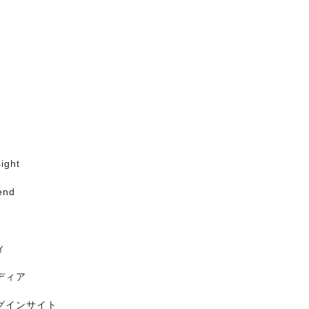
ight
end
ィ
ディア
グインサイト