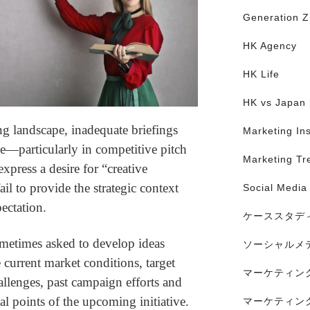
Generation Z
HK Agency
HK Life
HK vs Japan
 landscape, inadequate briefings
Marketing Ins
ge—particularly in competitive pitch
Marketing Tr
express a desire for “creative
ail to provide the strategic context
Social Media
ectation.
ケーススタデ
ometimes asked to develop ideas
ソーシャルメ
e current market conditions, target
マーケティン
llenges, past campaign efforts and
al points of the upcoming initiative.
マーケティン