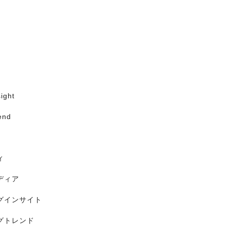
ight
end
ィ
ディア
グインサイト
グトレンド