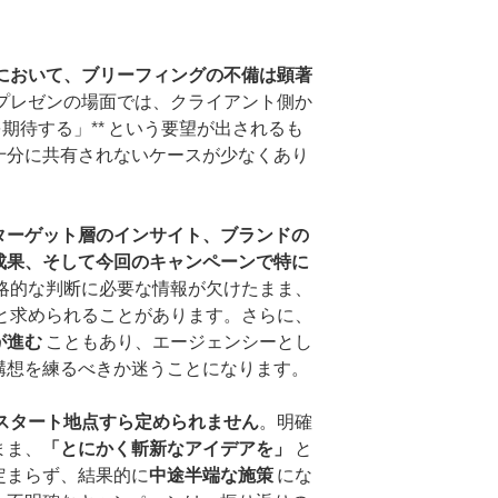
において、ブリーフィングの不備は顕著
プレゼンの場面では、クライアント側か
期待する」** という要望が出されるも
十分に共有されないケースが少なくあり
ターゲット層のインサイト、ブランドの
成果、そして今回のキャンペーンで特に
略的な判断に必要な情報が欠けたまま、
と求められることがあります。さらに、
が進む
こともあり、エージェンシーとし
構想を練るべきか迷うことになります。
スタート地点すら定められません
。明確
まま、
「とにかく斬新なアイデアを」
と
定まらず、結果的に
中途半端な施策
にな