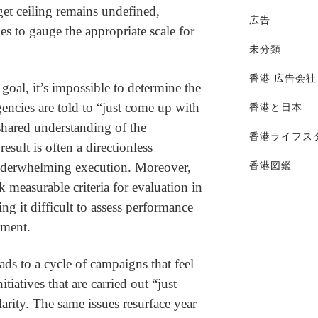
et ceiling remains undefined,
広告
ies to gauge the appropriate scale for
未分類
香港 広告会社
goal, it’s impossible to determine the
gencies are told to “just come up with
香港と日本
shared understanding of the
香港ライフス
result is often a directionless
香港図鑑
underwhelming execution. Moreover,
 measurable criteria for evaluation in
g it difficult to assess performance
ement.
leads to a cycle of campaigns that feel
tiatives that are carried out “just
larity. The same issues resurface year