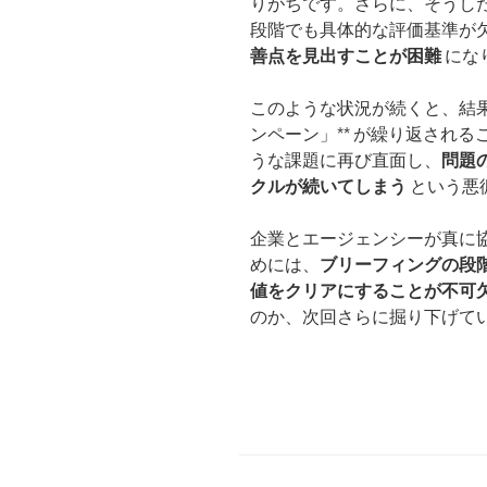
りがちです。さらに、そうし
段階でも具体的な評価基準が
善点を見出すことが困難
にな
このような状況が続くと、結果
ンペーン」** が繰り返され
うな課題に再び直面し、
問題
クルが続いてしまう
という悪
企業とエージェンシーが真に
めには、
ブリーフィングの段
値をクリアにすることが不可
のか、次回さらに掘り下げて