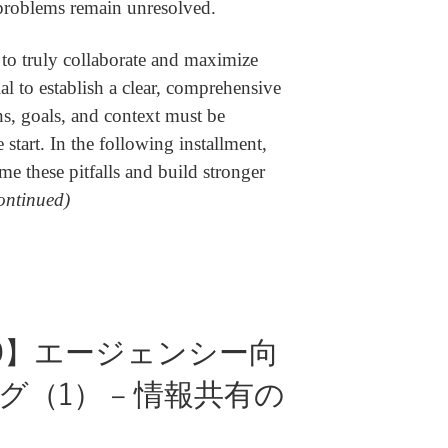
 problems remain unresolved.
to truly collaborate and maximize
ial to establish a clear, comprehensive
ns, goals, and context must be
 start. In the following installment,
e these pitfalls and build stronger
ontinued)
0】エージェンシー向
（1） – 情報共有の