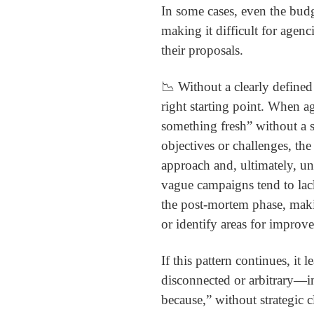
In some cases, even the budg
making it difficult for agenc
their proposals.
📉 Without a clearly defined 
right starting point. When a
something fresh” without a 
objectives or challenges, the 
approach and, ultimately, 
vague campaigns tend to lack
the post-mortem phase, makin
or identify areas for improv
If this pattern continues, it 
disconnected or arbitrary—ini
because,” without strategic c