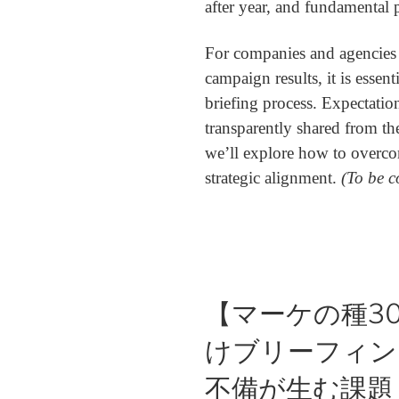
after year, and fundamental
For companies and agencies 
campaign results, it is essent
briefing process. Expectatio
transparently shared from the
we’ll explore how to overcom
strategic alignment.
(To be c
【マーケの種3
けブリーフィング
不備が生む課題