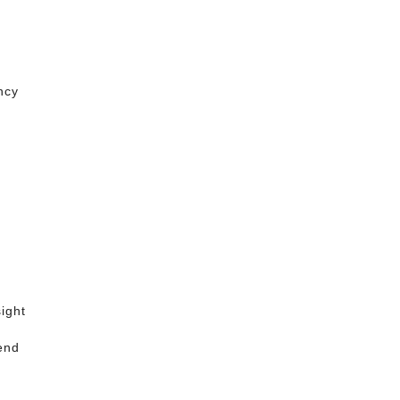
ncy
ight
end