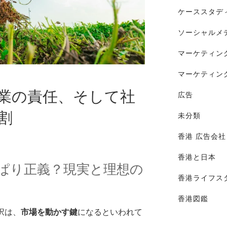
ケーススタデ
ソーシャルメ
マーケティン
マーケティン
業の責任、そして社
広告
割
未分類
香港 広告会社
香港と日本
っぱり正義？現実と理想の
香港ライフス
香港図鑑
択は、
市場を動かす鍵
になるといわれて