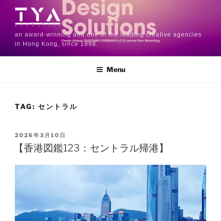
an award-winning and one of the leading creative agencies
in Hong Kong, since 1998.
Menu
TAG:
セントラル
2026年3月10日
【香港図鑑123：セントラル帰港】