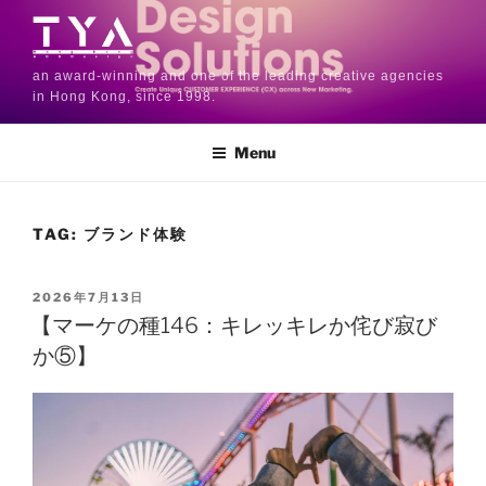
an award-winning and one of the leading creative agencies
in Hong Kong, since 1998.
Menu
TAG:
ブランド体験
2026年7月13日
【マーケの種146：キレッキレか侘び寂び
か⑤】