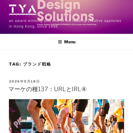
an award-winning and one of the leading creative agencies
in Hong Kong, since 1998.
Menu
TAG:
ブランド戦略
2026年5月18日
マーケの種137：URLとIRL④