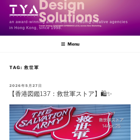
an award-winning and one of the leading creative agencies
in Hong Kong, since 1998.
Menu
TAG:
救世軍
2026年5月27日
【香港図鑑137：救世軍ストア】🛍️✨