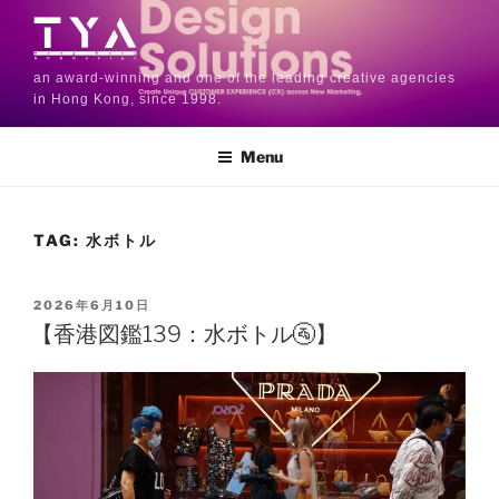
an award-winning and one of the leading creative agencies
in Hong Kong, since 1998.
Menu
TAG:
水ボトル
2026年6月10日
【香港図鑑139：水ボトル🚰】