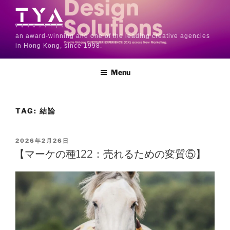
an award-winning and one of the leading creative agencies
in Hong Kong, since 1998.
Menu
TAG:
結論
2026年2月26日
【マーケの種122：売れるための変質⑤】