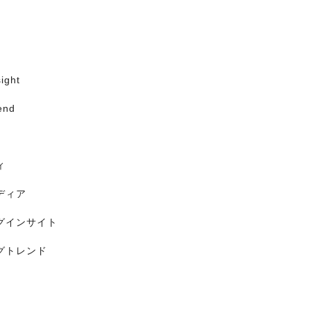
ight
end
ィ
ディア
グインサイト
グトレンド