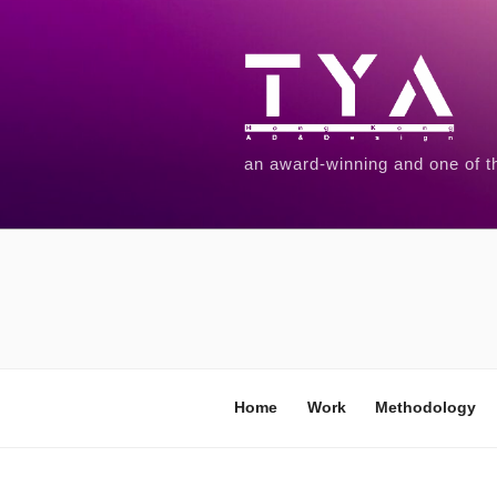
an award-winning and one of t
Home
Work
Methodology