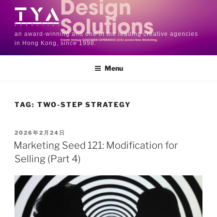
an award-winning and one of the leading creative agencies
in Hong Kong, since 1998.
Menu
TAG:
TWO-STEP STRATEGY
2026年2月24日
Marketing Seed 121: Modification for
Selling (Part 4)