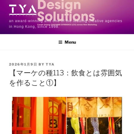
an award-winning and one of the leading creative agencies
in Hong Kong, since 1998.
Menu
2026年1月9日
BY
TYA
【マーケの種113：飲食とは雰囲気
を作ること①】