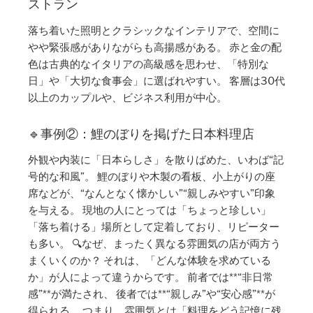
ストラン
落ち着いた照明とクラシックなインテリアで、空間に
やや緊張感がありながらも高揚感がある。 赤と金の配
色は古典的なイタリアの高級感を思わせ、「特別な
日」や「大切な食事会」に選ばれやすい。 客層は30代
以上のカップルや、ビジネス利用が中心。
🔹事例②：鯉のぼりを掲げた日本料理店
外観や内装に「日本らしさ」を散りばめた、いわば“記
号的な和風”。 鯉のぼりや木製の看板、小上がりの座
席などが、“なんとなく懐かしい”“親しみやすい”印象
を与える。 現地の人にとっては「ちょっと珍しい」
「落ち着ける」場所として定着しており、リピーター
も多い。 🔍なぜ、まったく異なる雰囲気の店が両方う
まくいくのか？ それは、「どんな体験を求めている
か」が人によって違うからです。 前者では**“非日常
感”**が満たされ、 後者では**“親しみ”や“安心感”**が
得られる。 つまり、雰囲気とは「料理をどう記憶に残