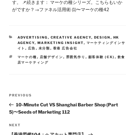
す。 📌続きます：
マーケの種シリーズ。こちらもいか
がですか？→ファネル活用術 (1)〜マーケの種42
ADVERTISING
,
CREATIVE AGENCY
,
DESIGN
,
HK
AGENCY
,
MARKETING INSIGHT
,
マーケティングインサ
イト
,
広告
,
未分類
,
香港 広告会社
マーケの種
,
店舗デザイン
,
雰囲気作り
,
顧客体験 (CX)
,
飲食
店マーケティング
PREVIOUS
10-Minute Cut VS Shanghai Barber Shop (Part
5)〜Seeds of Marketing 112
NEXT
【香港図鑑104：ヘアカット専門店】