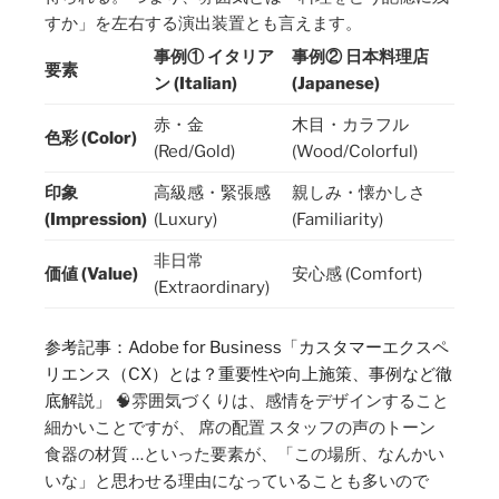
すか」を左右する演出装置とも言えます。
事例① イタリア
事例② 日本料理店
要素
ン (Italian)
(Japanese)
赤・金
木目・カラフル
色彩 (Color)
(Red/Gold)
(Wood/Colorful)
印象
高級感・緊張感
親しみ・懐かしさ
(Impression)
(Luxury)
(Familiarity)
非日常
価値 (Value)
安心感 (Comfort)
(Extraordinary)
参考記事：Adobe for Business「カスタマーエクスペ
リエンス
（CX）とは？
重要性や
向上施策、
事例など
徹
底解説」
🧠雰囲気づくりは、感情をデザインすること
細かいことですが、 席の配置 スタッフの声のトーン
食器の材質 …といった要素が、「この場所、なんかい
いな」と思わせる理由になっていることも多いので