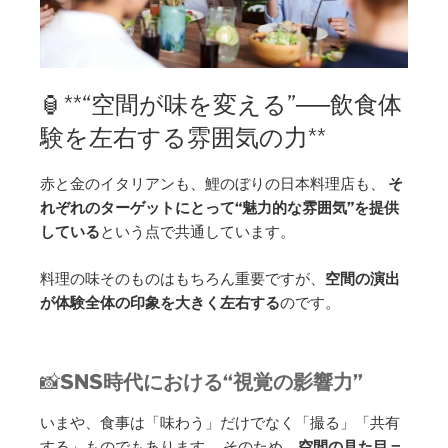
🏮**“空間が味を変える”──飲食体
験を左右する雰囲気の力**
赤と金のイタリアンも、鯉のぼりの日本料理店も、
そ
れぞれのターゲットにとって“魅力的な雰囲気”を提供
している
という点で共通しています。
料理の味そのものはもちろん重要ですが、
空間の演出
が体験全体の印象を大きく左右する
のです。
📸
SNS時代における“視覚の影響力”
いまや、食事は「味わう」だけでなく「撮る」「共有
する」ものでもあります。 そのため、
空間の見た目＝