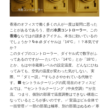
香港のオフィスで働く多くの人が一度は疑問に思った
ことがあるであろう、壁の
冷房コントローラー
。この
香港
ならではの謎多きアイテム、本当に効いているの
でしょうか？🌀❄️ 🧊 ダイヤルは「14℃」！？本気です
か？
このタイプのコントローラー、ダイヤル式で数字がふ
ってあるのですが── たいてい「14℃」とか「18℃」
とか、もはや冷蔵庫レベルの設定温度。 どんなにひね
ってみても、空気の温度が変わった気がしない。 実
際、**「ダミー説」**すらささやかれている代物で
す。 🏢 セントラルクーリングの罠 現在のオフィスビ
ルでは、**セントラルクーリング（中央空調）**が主
流。 つまり、個別の部屋で温度調整はできない構造に
なっているところが多いのです。 ✅ 室温はビル全体で
一括管理 ✅ 一部の部屋は極寒、別の部屋はぬるめ ✅ 寒