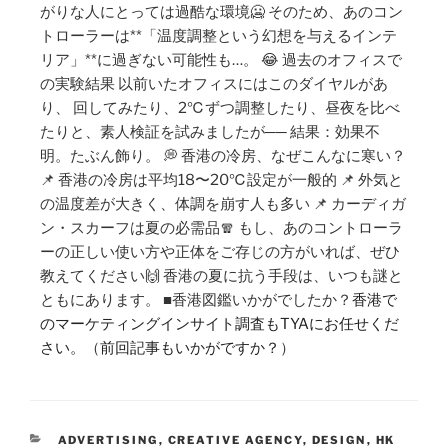
がりな人にとっては過酷な環境🥶 そのため、あのコン
トローラーは**「温度調整という幻想を与えるインテ
リア」**に過ぎない可能性も…。 😂 過去のオフィスで
の実験結果 以前いたオフィスにはこのダイヤルがあ
り、 回してみたり、2℃ずつ調整したり、昼夜を比べ
たりと、素人検証を試みましたが── 結果：効果不
明。たぶん飾り。 💭 香港の冷房、なぜこんなに寒い？
📌 香港の冷房は平均18〜20℃設定が一般的 📌 外気と
の温度差が大きく、体調を崩す人も多い 📌 カーディガ
ン・スカーフは夏の必需品🧣 もし、あのコントローラ
ーの正しい使い方や正体をご存じの方がいれば、ぜひ
教えてください🙌 香港の夏に抗う手段は、いつも謎と
ともにあります。 ■香港図鑑いかがでしたか？
香港で
のマーケティングインサイト調査もTYAにお任せくだ
さい。
（
前回記事もいかがですか？
）
ADVERTISING
,
CREATIVE AGENCY
,
DESIGN
,
HK