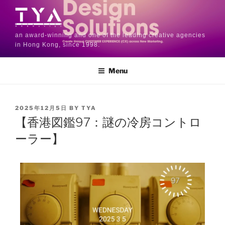
an award-winning and one of the leading creative agencies
in Hong Kong, since 1998.
Menu
2025年12月5日
BY
TYA
【香港図鑑97：謎の冷房コントロ
ーラー】