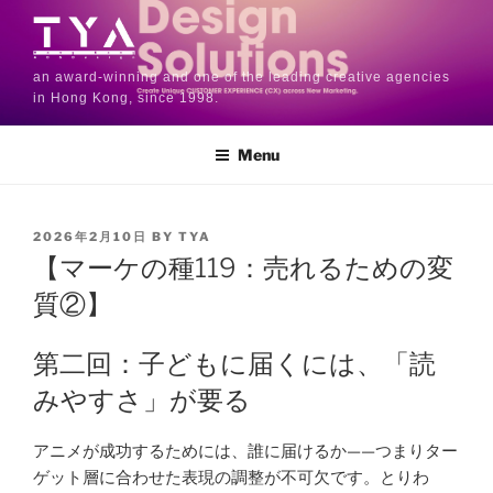
an award-winning and one of the leading creative agencies
in Hong Kong, since 1998.
Menu
2026年2月10日
BY
TYA
【マーケの種119：売れるための変
質②】
第二回：子どもに届くには、「読
みやすさ」が要る
アニメが成功するためには、誰に届けるか——つまりター
ゲット層に合わせた表現の調整が不可欠です。とりわ