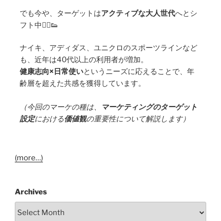
でも今や、ターゲットは
アクティブな大人世代
へとシ
フト中🏃‍♂️👟
ナイキ、アディダス、ユニクロのスポーツラインなど
も、近年は40代以上の利用者が増加。
健康志向×日常使い
というニーズに応えることで、年
齢層を超えた共感を獲得しています。
（今回のマーケの種は、
マーケティングのターゲット
設定
における
価値観
の重要性について解説します）
(more…)
Archives