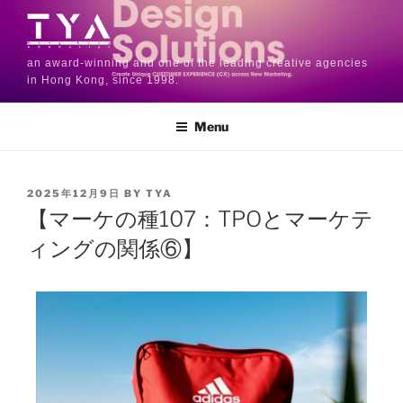
an award-winning and one of the leading creative agencies
in Hong Kong, since 1998.
Menu
2025年12月9日
BY
TYA
【マーケの種107：TPOとマーケテ
ィングの関係⑥】