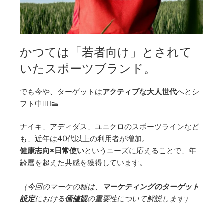
かつては「若者向け」とされて
いたスポーツブランド。
でも今や、ターゲットは
アクティブな大人世代
へとシ
フト中🏃‍♂️👟
ナイキ、アディダス、ユニクロのスポーツラインなど
も、近年は40代以上の利用者が増加。
健康志向×日常使い
というニーズに応えることで、年
齢層を超えた共感を獲得しています。
（今回のマーケの種は、
マーケティングのターゲット
設定
における
価値観
の重要性について解説します）