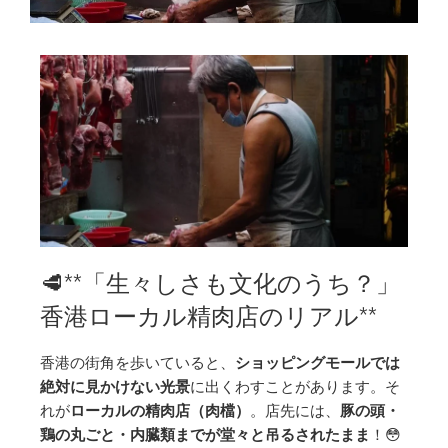
🥩**「生々しさも文化のうち？」
香港ローカル精肉店のリアル**
香港の街角を歩いていると、
ショッピングモールでは
絶対に見かけない光景
に出くわすことがあります。そ
れが
ローカルの精肉店（肉檔）
。店先には、
豚の頭・
鶏の丸ごと・内臓類までが堂々と吊るされたまま
！😳