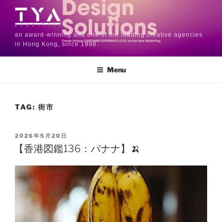
an award-winning and one of the leading creative agencies
in Hong Kong, since 1998.
Menu
TAG:
街市
2026年5月20日
【香港図鑑136：バナナ】🍌