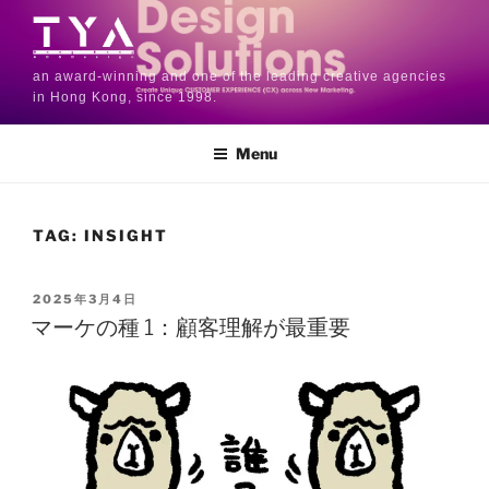
an award-winning and one of the leading creative agencies
in Hong Kong, since 1998.
Menu
TAG:
INSIGHT
2025年3月4日
マーケの種 1：顧客理解が最重要