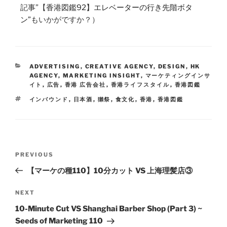
記事”【
香港図鑑92】エレベーターの行き先階ボタ
ン”
もいかがですか？）
ADVERTISING
,
CREATIVE AGENCY
,
DESIGN
,
HK
AGENCY
,
MARKETING INSIGHT
,
マーケティングインサ
イト
,
広告
,
香港 広告会社
,
香港ライフスタイル
,
香港図鑑
インバウンド
,
日本酒
,
獺祭
,
食文化
,
香港
,
香港図鑑
PREVIOUS
【マーケの種110】10分カット VS 上海理髪店③
NEXT
10-Minute Cut VS Shanghai Barber Shop (Part 3) ~
Seeds of Marketing 110