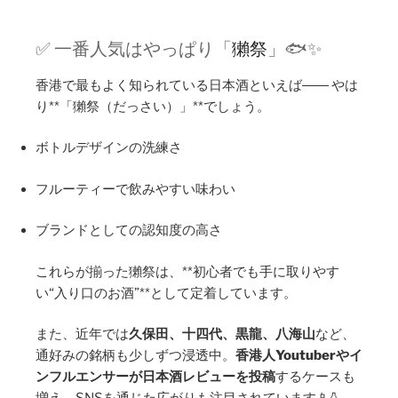
✅ 一番人気はやっぱり「
獺祭
」🐟✨
香港で最もよく知られている日本酒といえば―― やは
り**「獺祭（だっさい）」**でしょう。
ボトルデザインの洗練さ
フルーティーで飲みやすい味わい
ブランドとしての認知度の高さ
これらが揃った獺祭は、**初心者でも手に取りやす
い“入り口のお酒”**として定着しています。
また、近年では
久保田、十四代、黒龍、八海山
など、
通好みの銘柄も少しずつ浸透中。
香港人Youtuberやイ
ンフルエンサーが日本酒レビューを投稿
するケースも