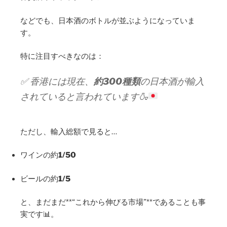
などでも、日本酒のボトルが並ぶようになっていま
す。
特に注目すべきなのは：
✅ 香港には現在、
約300種類
の日本酒が輸入
されていると言われています
🍶
ただし、輸入総額で見ると…
ワインの約
1/50
ビールの約
1/5
と、まだまだ**“これから伸びる市場”**であることも事
実です📊。