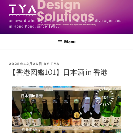
an award-winning and one of the leading creative agencies
in Hong Kong, since 1998.
Menu
2025年12月26日
BY
TYA
【香港図鑑101】日本酒 in 香港