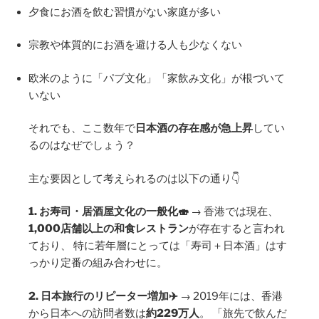
夕食にお酒を飲む習慣がない家庭が多い
宗教や体質的にお酒を避ける人も少なくない
欧米のように「パブ文化」「家飲み文化」が根づいて
いない
それでも、ここ数年で
日本酒の存在感が急上昇
してい
るのはなぜでしょう？
主な要因として考えられるのは以下の通り👇
1. お寿司・居酒屋文化の一般化🍣
→ 香港では現在、
1,000店舗以上の和食レストラン
が存在すると言われ
ており、 特に若年層にとっては「寿司＋日本酒」はす
っかり定番の組み合わせに。
2. 日本旅行のリピーター増加✈️
→ 2019年には、香港
から日本への訪問者数は
約229万人
。 「旅先で飲んだ