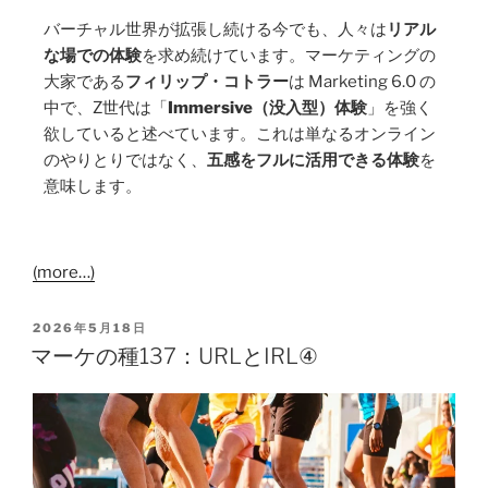
バーチャル世界が拡張し続ける今でも、人々は
リアル
な場での体験
を求め続けています。マーケティングの
大家である
フィリップ・コトラー
は Marketing 6.0 の
中で、Z世代は「
Immersive（没入型）体験
」を強く
欲していると述べています。これは単なるオンライン
のやりとりではなく、
五感をフルに活用できる体験
を
意味します。
(more…)
2026年5月18日
マーケの種137：URLとIRL④