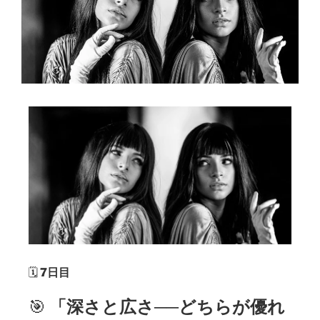
🗓️
7日目
🎯
「深さと広さ──どちらが優れ