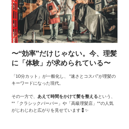
〜“効率”だけじゃない。今、理髪
に「体験」が求められている〜
「10分カット」が一般化し、 “速さとコスパ”が理髪の
キーワードになった現代。
その一方で、
あえて時間をかけて髪を整える
という、
**「クラシックバーバー」や「高級理髪店」**の人気
がじわじわと広がりを見せています💈✨