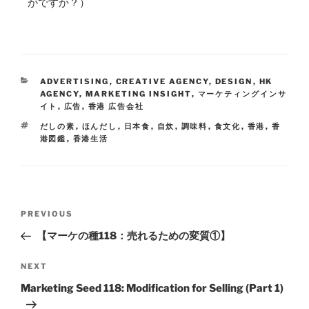
がですか？）
ADVERTISING
,
CREATIVE AGENCY
,
DESIGN
,
HK
AGENCY
,
MARKETING INSIGHT
,
マーケティングインサ
イト
,
広告
,
香港 広告会社
だしの素
,
ほんだし
,
日本食
,
自炊
,
調味料
,
食文化
,
香港
,
香
港図鑑
,
香港生活
PREVIOUS
【マーケの種118：売れるための変質①】
NEXT
Marketing Seed 118: Modification for Selling (Part 1)