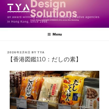
an award-winning and one of the leading creative agencies
in Hong Kong, since 1998.
Menu
2026年2月6日
BY
TYA
【香港図鑑110：だしの素】