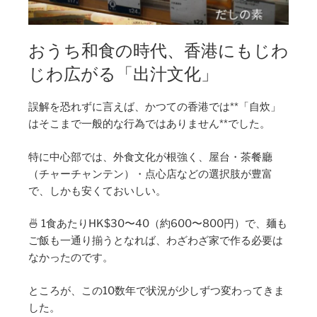
おうち和食の時代、香港にもじわ
じわ広がる「出汁文化」
誤解を恐れずに言えば、かつての香港では**「自炊」
はそこまで一般的な行為ではありません**でした。
特に中心部では、外食文化が根強く、屋台・茶餐廳
（チャーチャンテン）・点心店などの選択肢が豊富
で、しかも安くておいしい。
🍜 1食あたりHK$30〜40（約600〜800円）で、麺も
ご飯も一通り揃うとなれば、わざわざ家で作る必要は
なかったのです。
ところが、この10数年で状況が少しずつ変わってきま
した。